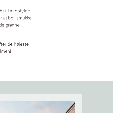
t til at opfylde
r at bo i smukke
 de grønne
fter de højeste
Elmen!