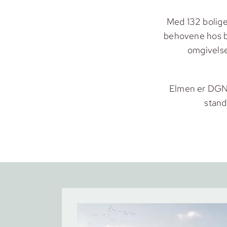
Med 132 boliger
behovene hos bå
omgivelse
Elmen er DGNB 
stand