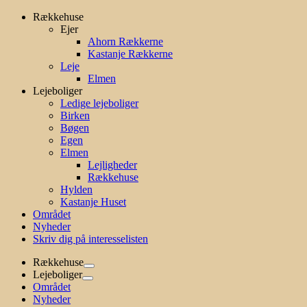
Skip
Rækkehuse
to
Ejer
content
Ahorn Rækkerne
Kastanje Rækkerne
Leje
Elmen
Lejeboliger
Ledige lejeboliger
Birken
Bøgen
Egen
Elmen
Lejligheder
Rækkehuse
Hylden
Kastanje Huset
Området
Nyheder
Skriv dig på interesselisten
Rækkehuse
Lejeboliger
Området
Nyheder