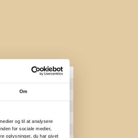
44
4V
Om
111
99
1
 medier og til at analysere
nden for sociale medier,
10/21
e oplysninger, du har givet