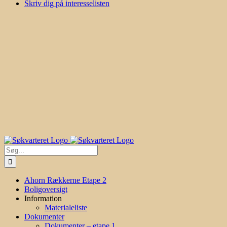
Skriv dig på interesselisten
Søg
efter:
Ahorn Rækkerne Etape 2
Boligoversigt
Information
Materialeliste
Dokumenter
Dokumenter – etape 1