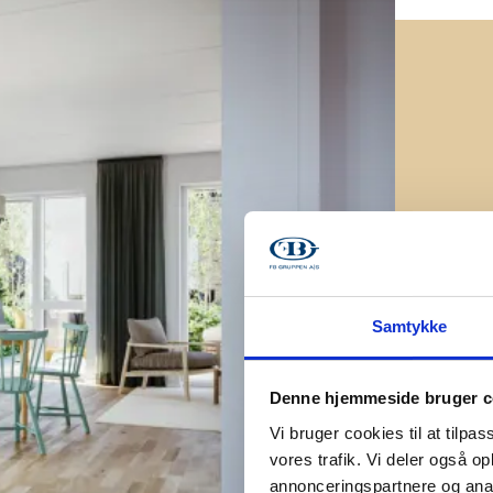
lbage til boligoversigten
g
æsgade 240
igfakta
lignr.
relser
Samtykke
BR m2
undareal
Denne hjemmeside bruger c
ilet og bad
Vi bruger cookies til at tilpas
vores trafik. Vi deler også 
rrasse m2
annonceringspartnere og anal