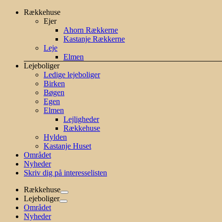
Skip
Rækkehuse
to
Ejer
content
Ahorn Rækkerne
Kastanje Rækkerne
Leje
Elmen
Lejeboliger
Ledige lejeboliger
Birken
Bøgen
Egen
Elmen
Lejligheder
Rækkehuse
Hylden
Kastanje Huset
Området
Nyheder
Skriv dig på interesselisten
Rækkehuse
Lejeboliger
Området
Nyheder