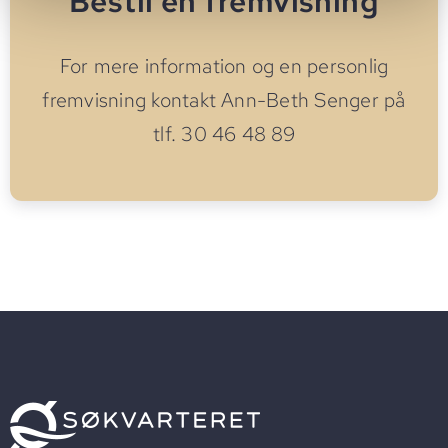
Bestil en fremvisning
For mere information og en personlig
fremvisning kontakt Ann-Beth Senger på
tlf. 30 46 48 89