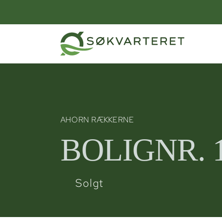
Skip
to
content
AHORN RÆKKERNE
BOLIGNR. 
Solgt