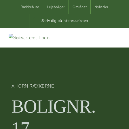
Skip
Rækkehuse
Lejeboliger
Området
Nyheder
to
content
Skriv dig på interesselisten
AHORN RÆKKERNE
BOLIGNR.
17