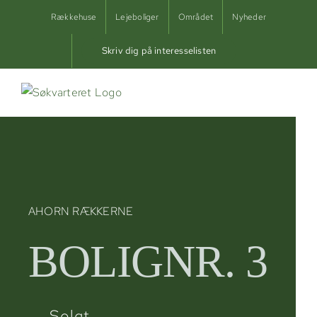
Skip
Rækkehuse
Lejeboliger
Området
Nyheder
to
content
Skriv dig på interesselisten
AHORN RÆKKERNE
BOLIGNR. 3
Solgt