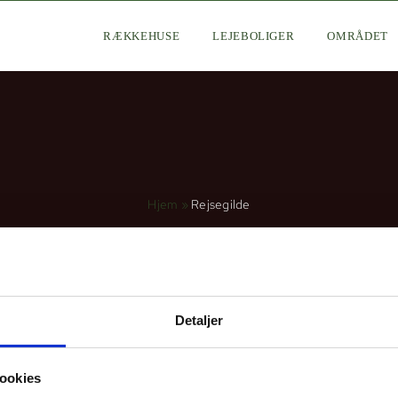
RÆKKEHUSE
LEJEBOLIGER
OMRÅDET
Hjem
»
Rejsegilde
Detaljer
15 etageboliger og 27 ræ
ookies