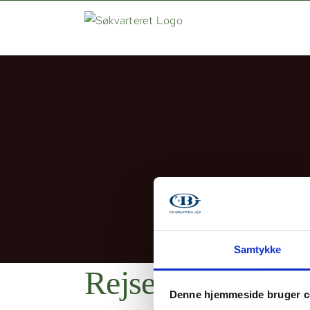
Skip
to
content
Samtykke
Rejsegilde for 2
Denne hjemmeside bruger c