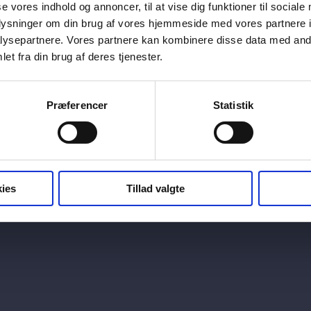
se vores indhold og annoncer, til at vise dig funktioner til sociale
i Søkvarteret – [...]
oplysninger om din brug af vores hjemmeside med vores partnere i
ysepartnere. Vores partnere kan kombinere disse data med andr
til
er lukket
et fra din brug af deres tjenester.
Rejsegilde
for
215
Præferencer
Statistik
etageboliger
og
27
rækkehuse
i
ies
Tillad valgte
Hylden