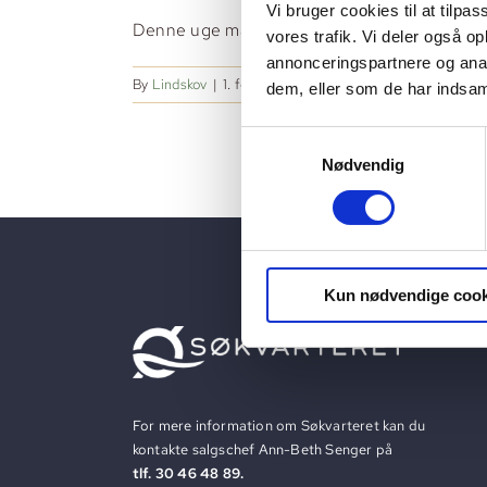
Vi bruger cookies til at tilpas
Denne uge markerede vi årets første rejsegilde 
vores trafik. Vi deler også 
annonceringspartnere og anal
By
Lindskov
|
1. februar 2024
|
Rejsegilde
|
Kommentar
dem, eller som de har indsaml
Samtykkevalg
Nødvendig
Kun nødvendige cook
For mere information om Søkvarteret kan du
kontakte salgschef Ann-Beth Senger på
tlf. 30 46 48 89.