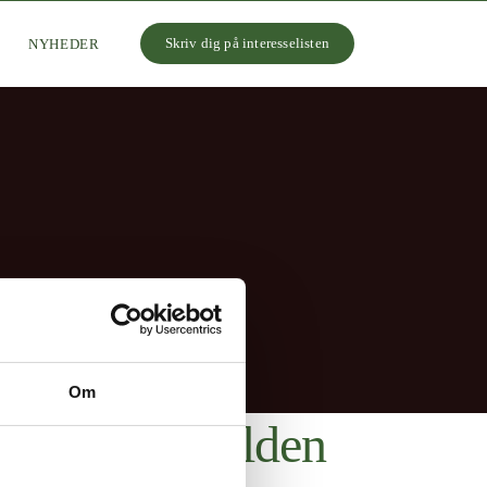
Skriv dig på interesselisten
NYHEDER
Om
kkehuse i Hylden