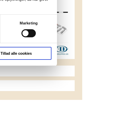
Marketing
Tillad alle cookies
Download plantegning
nload plantegning med mål