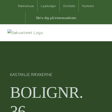
Skip
Rækkehuse
Lejeboliger
Området
Nyheder
to
content
Skriv dig på interesselisten
KASTANJE RÆKKERNE
BOLIGNR.
36