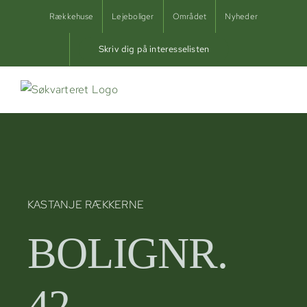
Skip
Rækkehuse
Lejeboliger
Området
Nyheder
to
content
Skriv dig på interesselisten
KASTANJE RÆKKERNE
BOLIGNR.
42